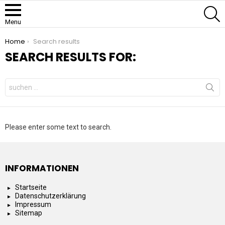
S
Menu
You are here:
Home
Search results
SEARCH RESULTS FOR:
Search
for:
Please enter some text to search.
INFORMATIONEN
Startseite
Datenschutzerklärung
Impressum
Sitemap